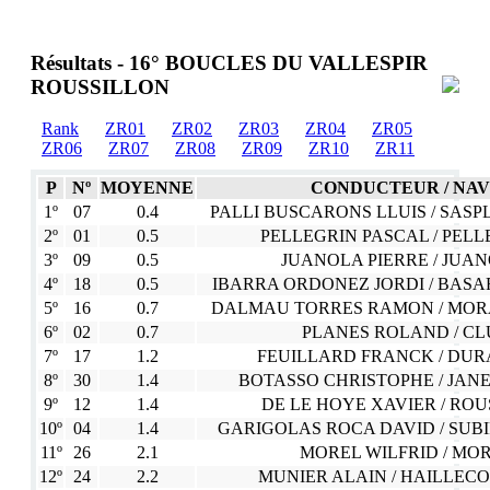
Résultats - 16° BOUCLES DU VALLESPIR
ROUSSILLON
Rank
ZR01
ZR02
ZR03
ZR04
ZR05
ZR06
ZR07
ZR08
ZR09
ZR10
ZR11
P
Nº
MOYENNE
CONDUCTEUR / NA
1º
07
0.4
PALLI BUSCARONS LLUIS / SAS
2º
01
0.5
PELLEGRIN PASCAL / PEL
3º
09
0.5
JUANOLA PIERRE / JUA
4º
18
0.5
IBARRA ORDONEZ JORDI / BAS
5º
16
0.7
DALMAU TORRES RAMON / MOR
6º
02
0.7
PLANES ROLAND / CL
7º
17
1.2
FEUILLARD FRANCK / DUR
8º
30
1.4
BOTASSO CHRISTOPHE / JAN
9º
12
1.4
DE LE HOYE XAVIER / RO
10º
04
1.4
GARIGOLAS ROCA DAVID / SUB
11º
26
2.1
MOREL WILFRID / MO
12º
24
2.2
MUNIER ALAIN / HAILLEC