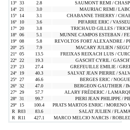
13º
33
2.8
SAUMONT REMI / CHAS
14º
21
3.0
MAURIAC REMI / LAB
15º
14
3.1
CHABANNE THIERRY / CHA
16º
10
3.6
PIFARRE ERIC / VASSE
17º
20
3.8
TRICHAUD GILLES / TRI
18º
06
5.1
MUNNE CAMPOS ESTEBAN / FE
19º
08
5.8
REVOLTOS FORT ALEXANDRE / P
20º
25
7.9
MACARY JULIEN / SEGU
21º
05
13.5
FREIXAS REIXACH LUIS / CU
22º
22
19.3
GASCHT CYRIL / GASCH
23º
23
27.4
GREFEUILLE EMILIE / GRE
24º
19
40.3
SALVAT JEAN PIERRE / SA
25º
27
46.6
BERGES ERIC / NOGU
26º
32
47.0
BERGEON GAUTHIER / I
27º
29
57.7
ALARY FRÉDERIC / LAMARQ
28º
31
99.7
PIERI JEAN PHILIPPE / P
29º
15
100.4
PRATS MARTOS ENRIC / MORENO 
R
R03
83.6
SALAT JULIEN / FLAM
R
R11
427.1
MARCO MELCIO NARCIS / ROBLE