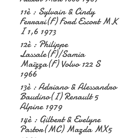
11è : Sylvain & Cindy
Ferrari(F) Ford Escort MK
I 1,6 1973
12è : Philippe
Lassale(F)/Samia
Maïzza(F) Volvo 122 S
1966
13è : Adriano & Alessandro
Baudino(I) Renault 5
Alpine 1979
14è : Gilbert & Evelyne
Pastor(MC) Mazda MX5