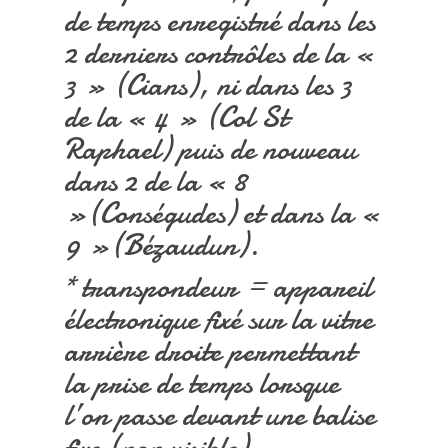
de temps enregistré dans les
2 derniers contrôles de la «
3 » (Cians), ni dans les 3
de la « 4 » (Col St
Raphael) puis de nouveau
dans 2 de la « 8
»(Conségudes) et dans la «
9 »(Bézaudun).
* transpondeur = appareil
électronique fixé sur la vitre
arrière droite permettant
la prise de temps lorsque
l’on passe devant une balise
fixe (non visible).