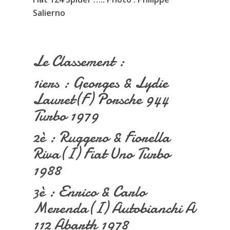
Salierno
Le Classement :
1iers : Georges & Lydie
Lauret(F) Porsche 944
Turbo 1979
2è : Ruggero & Fiorella
Riva(I) Fiat Uno Turbo
1988
3è : Enrico & Carlo
Merenda(I) Autobianchi A
112 Abarth 1978