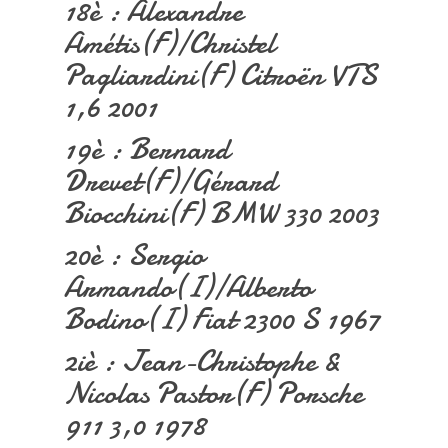
18è : Alexandre
Amétis(F)/Christel
Pagliardini(F) Citroën VTS
1,6 2001
19è : Bernard
Drevet(F)/Gérard
Biocchini(F) BMW 330 2003
20è : Sergio
Armando(I)/Alberto
Bodino(I) Fiat 2300 S 1967
2iè : Jean-Christophe &
Nicolas Pastor(F) Porsche
911 3,0 1978