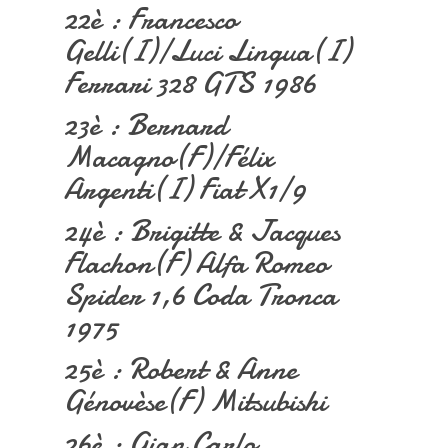
22è : Francesco
Gelli(I)/Luci Lingua(I)
Ferrari 328 GTS 1986
23è : Bernard
Macagno(F)/Félix
Argenti(I) Fiat X1/9
24è : Brigitte & Jacques
Flachon(F) Alfa Romeo
Spider 1,6 Coda Tronca
1975
25è : Robert & Anne
Génovèse(F) Mitsubishi
26è : Gian Carlo