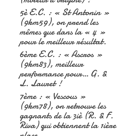
5è E.C. : « St Antonin »
(9km59), on prend les
mêmes que dans la « 4 »
pour le meilleur résultat.
6ème E.C. : « Ascros »
(9km83), meilleur
performance pour… G. &
L. Lauret !
7ème : « Vescous »
(9km78), on retrouve les
gagnants de la 3iè (R. & F.
Riva) qui obtiennent la 1ière
place.