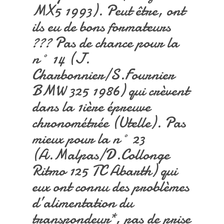
MX5 1993). Peut être, ont
ils eu de bons formateurs
??? Pas de chance pour la
n° 14 (J.
Charbonnier/S.Fournier
BMW 325 1986) qui crèvent
dans la 1ière épreuve
chronométrée (Utelle). Pas
mieux pour la n° 23
(A.Malpas/D.Collonge
Ritmo 125 TC Abarth) qui
eux ont connu des problèmes
d’alimentation du
transpondeur*, pas de prise