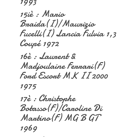
1993
15iè : Mario
Braida(I)/Maurizio
Fucelli(I) Lancia Fulvia 1,3
Coupé 1972
16è : Laurent &
Madjoulaine Ferrari(F)
Ford Escort MK II 2000
1975
17è : Christophe
Botasso(F)/Caroline Di
Martino(F) MG B GT
1969