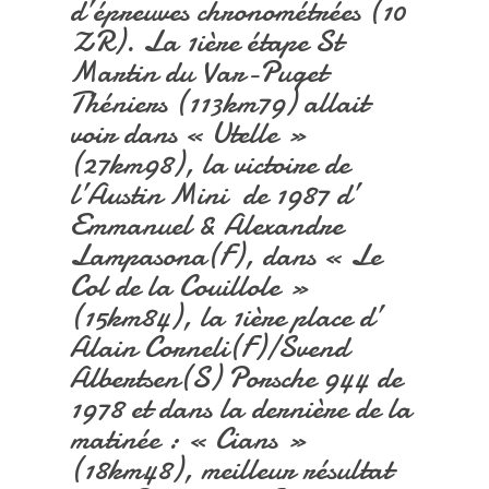
d’épreuves chronométrées (10
ZR). La 1ière étape St
Martin du Var-Puget
Théniers (113km79)
allait
voir dans « Utelle »
(27km98), la victoire de
l’Austin Mini de 1987 d’
Emmanuel & Alexandre
Lampasona(F), dans « Le
Col de la Couillole »
(15km84), la 1ière place d’
Alain Corneli(F)/Svend
Albertsen(S) Porsche 944 de
1978 et dans la dernière de la
matinée : « Cians »
(18km48), meilleur résultat