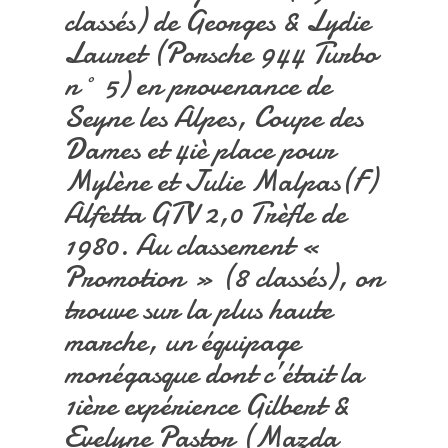
classés) de Georges & Lydie
Lauret (Porsche 944 Turbo
n° 5) en provenance de
Seyne les Alpes, Coupe des
Dames et 4iè place pour
Mylène et Julie Malpas(F)
Alfetta GTV 2,0 Trèfle de
1980. Au classement «
Promotion » (8 classés), on
trouve sur la plus haute
marche, un équipage
monégasque dont c’était la
1ière expérience Gilbert &
Evelyne Pastor (Mazda