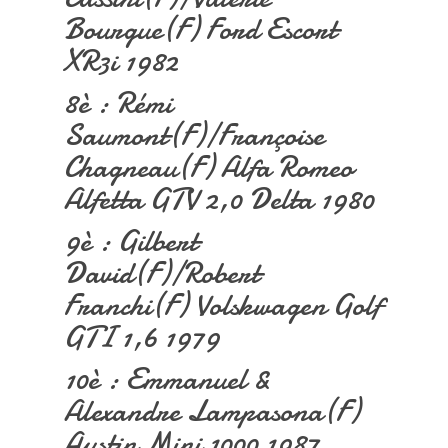
Bourgue(F) Ford Escort
XR3i 1982
8è : Rémi
Saumont(F)/Françoise
Chagneau(F) Alfa Romeo
Alfetta GTV 2,0 Delta 1980
9è : Gilbert
David(F)/Robert
Franchi(F) Volskwagen Golf
GTI 1,6 1979
10è : Emmanuel &
Alexandre Lampasona(F)
Austin Mini 1000 1987