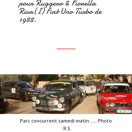
pour Ruggero & Fiorella
Riva(I) Fiat Uno Turbo de
1988.
Parc concurrent samedi matin ….. Photo
: R.S.