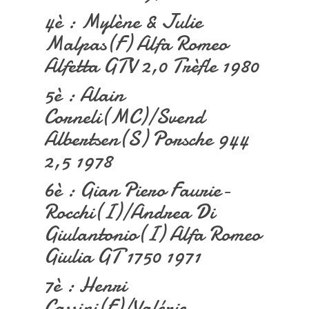
4è : Mylène & Julie
Malpas(F) Alfa Romeo
Alfetta GTV 2,0 Trèfle 1980
5è : Alain
Corneli(MC)/Svend
Albertsen(S) Porsche 944
2,5 1978
6è : Gian Piero Faurie-
Rocchi(I)/Andrea Di
Giulantonio(I) Alfa Romeo
Giulia GT 1750 1971
7è : Henri
Cassini(F)/Valérie