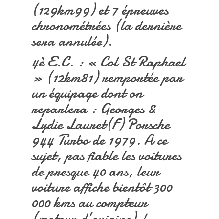
(129km99) et 7 épreuves
chronométrées (la dernière
sera annulée).
4è E.C. : « Col St Raphael
» (12km81) remportée par
un équipage dont on
reparlera : Georges &
Lydie Lauret(F) Porsche
944 Turbo de 1979. A ce
sujet, pas fiable les voitures
de presque 40 ans, leur
voiture affiche bientôt 300
000 kms au compteur
(moteur d’origine) !