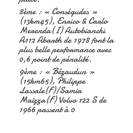
8ème : « Conségudes »
(13km45), Enrico & Carlo
Merenda(I) Autobianchi
A112 Abarth de 1978 font la
plus belle performance avec
0,6 point de pénalité.
9ème : « Bézaudun »
(15km65), Philippe
Lassale(F)/Samia
Maïzza(F) Volvo 122 S de
1966 passent à 0