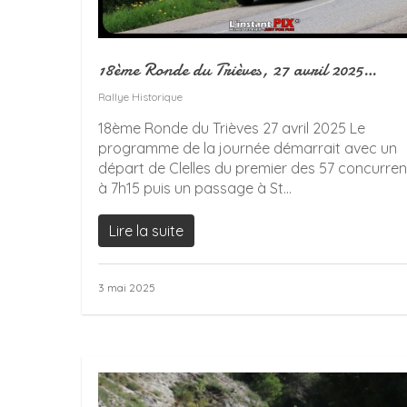
18ème Ronde du Trièves, 27 avril 2025…
Rallye Historique
18ème Ronde du Trièves 27 avril 2025 Le
programme de la journée démarrait avec un
départ de Clelles du premier des 57 concurren
à 7h15 puis un passage à St...
Lire la suite
3 mai 2025