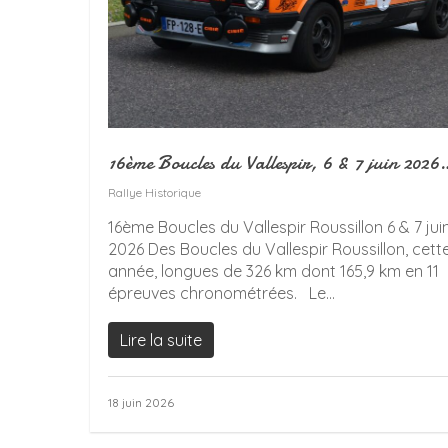
16ème Boucles du Vallespir, 6 & 7 juin 2026
Rallye Historique
16ème Boucles du Vallespir Roussillon 6 & 7 jui
2026 Des Boucles du Vallespir Roussillon, cett
année, longues de 326 km dont 165,9 km en 11
épreuves chronométrées. Le...
Lire la suite
18 juin 2026