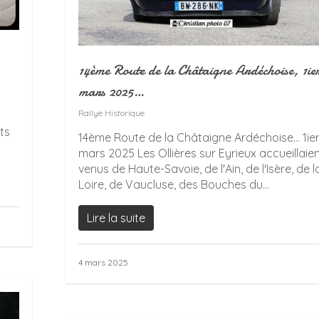
14ème Route de la Châtaigne Ardéchoise, 1ie
mars 2025…
Rallye Historique
ts
14ème Route de la Châtaigne Ardéchoise... 1ie
mars 2025 Les Ollières sur Eyrieux accueillaien
venus de Haute-Savoie, de l'Ain, de l'Isère, de l
Loire, de Vaucluse, des Bouches du...
Lire la suite
4 mars 2025