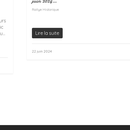
juin 2024…
Rallye Historique
urs
ic
Lire la suite
...
22 juin 2024