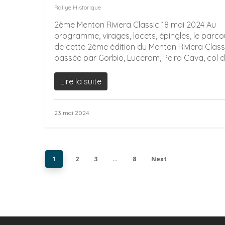
Rallye Historique
2ème Menton Riviera Classic 18 mai 2024 Au
programme, virages, lacets, épingles, le parco
de cette 2ème édition du Menton Riviera Class
passée par Gorbio, Luceram, Peira Cava, col du
Lire la suite
23 mai 2024
1
2
3
…
8
Next