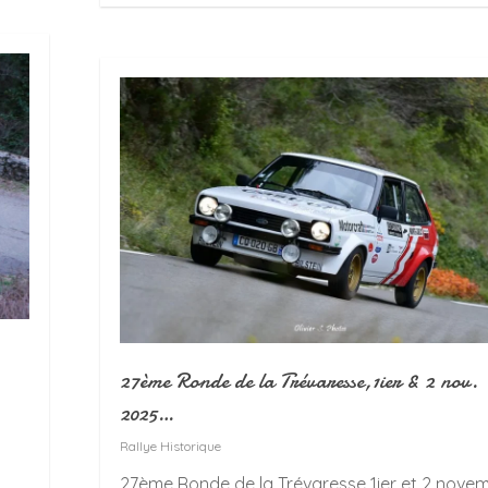
27ème Ronde de la Trévaresse,1ier & 2 nov.
2025…
Rallye Historique
27ème Ronde de la Trévaresse 1ier et 2 nove