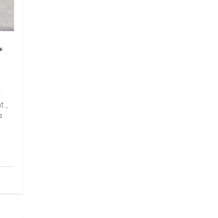
r
r
t ,
a