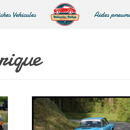
iches Vehicules
Aides pneum
rique