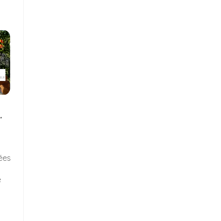
…
ées
e