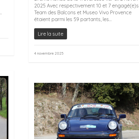
2025 Avec respectivement 10 et 7 engagé(e)s 
.
Team des Balcons et Museo Vivo Provence
étaient parmi les 59 partants, les...
Lire la suite
4 novembre 2025