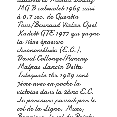
MG B cabriolet 1964 suivi
à 0,7 sec. de Quentin
Taus/Bernard Vialar Opel
Kadett GTE 1977 qui gagne
la 1ière épreuve
chronométrée (E.C.),
David Collonge/Aimery
Malpas Lancia Delta
Integrale 16v 1989 sont
3ème avec en poche la
victoire dans la 2ème E.C.
Le parcours passait par le
col de la Ligne, Murs,
Bonnieux, le col du Pointu,