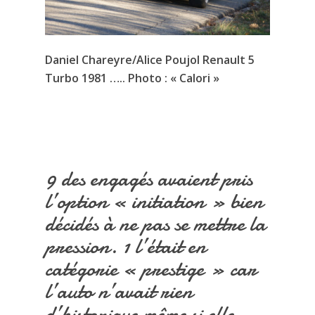
Daniel Chareyre/Alice Poujol Renault 5
Turbo 1981 ….. Photo : « Calori »
9 des engagés avaient pris
l’option « initiation » bien
décidés à ne pas se mettre la
pression. 1 l’était en
catégorie « prestige » car
l’auto n’avait rien
d’historique même si elle