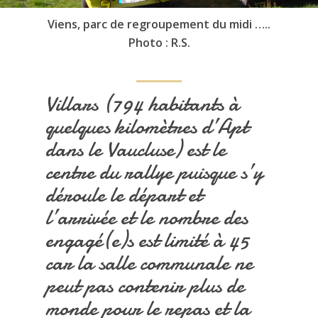
Viens, parc de regroupement du midi …..
Photo : R.S.
Villars (794 habitants à
quelques kilomètres d’Apt
dans le Vaucluse) est le
centre du rallye puisque s’y
déroule le départ et
l’arrivée et le nombre des
engagé(e)s est limité à 45
car la salle communale ne
peut pas contenir plus de
monde pour le repas et la