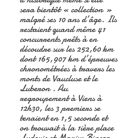
sera bientôt « collection »
malgré ses 10 ans d’âge. Ils
restaient quand même 41
concurrents prêts à en
découdre sur les 252,60 km
dont 165,907 km d’épreuves
chronométrées à travers les
monts de Vaucluse et le
Luberon . Au
regroupement à Viens à
12h30, les 3 premiers se
tenaient en 1,5 seconde et
on trouvait à la 1ière place
Ludovic et Marius Bincaz