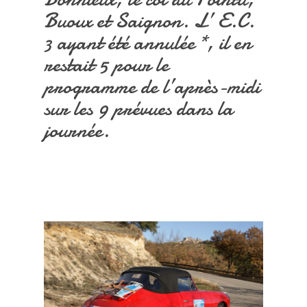
Buoux et Saignon. L’ E.C.
3 ayant été annulée *, il en
restait 5 pour le
programme de l’après-midi
sur les 9 prévues dans la
journée.