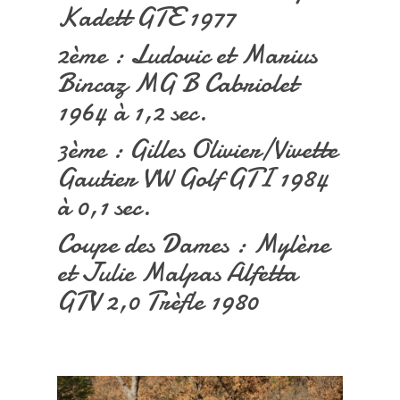
Kadett GTE 1977
2ème : Ludovic et Marius
Bincaz MG B Cabriolet
1964 à 1,2 sec.
3ème : Gilles Olivier/Vivette
Gautier VW Golf GTI 1984
à 0,1 sec.
Coupe des Dames : Mylène
et Julie Malpas Alfetta
GTV 2,0 Trèfle 1980