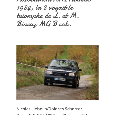
1984, la 8 voyait le
triomphe de L. et M.
Bincaz MG B cab.
Nicolas Liebelin/Dolores Scherrer