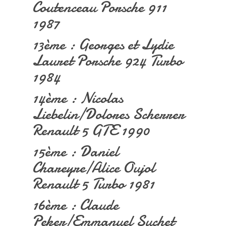
Coutenceau Porsche 911
1987
13ème : Georges et Lydie
Lauret Porsche 924 Turbo
1984
14ème : Nicolas
Liebelin/Dolores Scherrer
Renault 5 GTE 1990
15ème : Daniel
Chareyre/Alice Oujol
Renault 5 Turbo 1981
16ème : Claude
Peker/Emmanuel Suchet