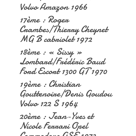
Volvo Amazon 1966
17ème : Roger
Crambes/Thierry Cheynet
MG B cabriolet 1972
18ème : « Sissy »
Lombard/Frédéric Baud
Ford Escort 1300 GT 1970
19ème : Christian
Gouttenoire/Denis Goudou
Volvo 122 S 1964
20ème : Jean-Yves et
Nicole Ferrari Opel
Commodore GSE 1973