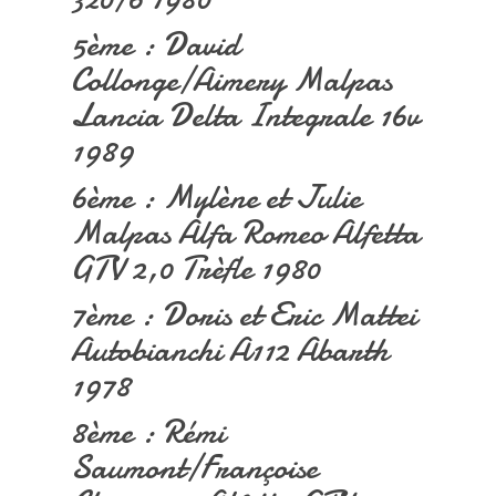
5ème : David
Collonge/Aimery Malpas
Lancia Delta Integrale 16v
1989
6ème : Mylène et Julie
Malpas Alfa Romeo Alfetta
GTV 2,0 Trèfle 1980
7ème : Doris et Eric Mattei
Autobianchi A112 Abarth
1978
8ème : Rémi
Saumont/Françoise