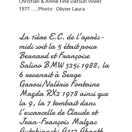
Christian & Annie Fine Datsun Violet
1977 ….. Photo : Olivier Laura
La 1ière E.C. de l’après-
midi soit la 5 était pour
Bernard et Françoise
Salino BMW 325i 1988, la
6 revenait à Serge
Garosi/Valérie Fontaine
Mazda RX2 1978 ainsi que
la 9, la 7 tombait dans
l’escarcelle de Claude et
Jean-François Malzac
Autobianchi A112 Abarth