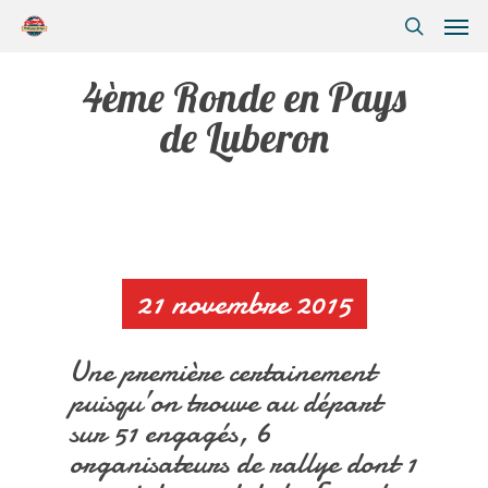
4ème Ronde en Pays
de Luberon
21 novembre 2015
Une première certainement
puisqu’on trouve au départ
sur 51 engagés, 6
organisateurs de rallye dont 1