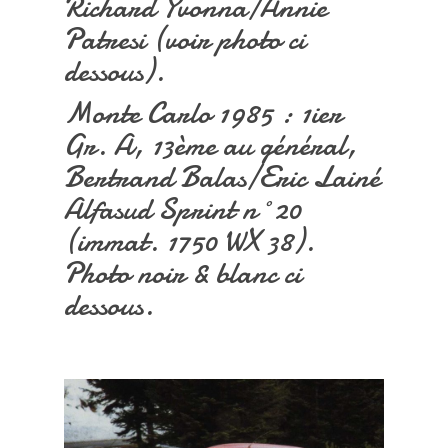
Richard Yvonna/Annie
Patresi (voir photo ci
dessous).
Monte Carlo 1985 : 1ier
Gr. A, 13ème au général,
Bertrand Balas/Eric Lainé
Alfasud Sprint n°20
(immat. 1750 WX 38).
Photo noir & blanc ci
dessous.