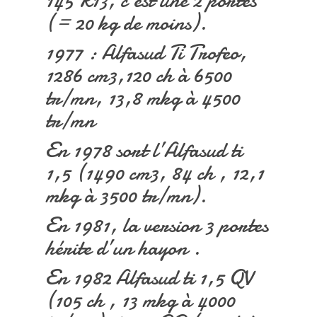
145 R13, c’est une 2 portes
(= 20 kg de moins).
1977 : Alfasud Ti Trofeo,
1286 cm3,120 ch à 6500
tr/mn, 13,8 mkg à 4500
tr/mn
En 1978 sort l’Alfasud ti
1,5 (1490 cm3, 84 ch , 12,1
mkg à 3500 tr/mn).
En 1981, la version 3 portes
hérite d’un hayon .
En 1982 Alfasud ti 1,5 QV
(105 ch , 13 mkg à 4000