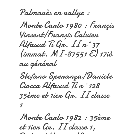
Palmarès en rallye :
Monte Carlo 1980 : Françis
Vincent/Françis Calvier
Alfasud Ti Gr. II n°37
(immat. MI-87551 E) 17iè
au général
Stefano Speranza/Daniele
Ciocca Alfasud Ti n°128
35ème et 1ier Gr. II classe
1
Monte Carlo 1982 : 35ème
et 1ier Gr. II classe 1,