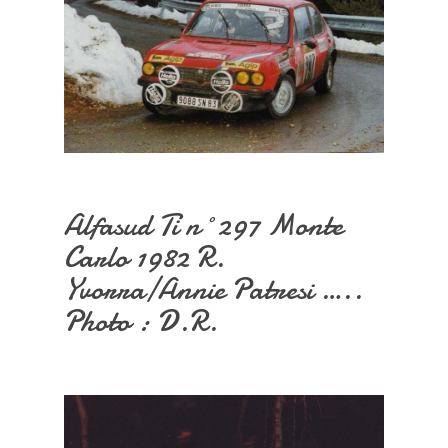
Alfasud Ti n°297 Monte
Carlo 1982 R.
Yvorra/Annie Patresi …..
Photo : D.R.