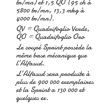
tr/mn) et 1,5 QO (95 ch à
5800 tr/mn, 13,3 mkg à
4000 tr/mn).
QV = Quadrifoglio Verde,
QO = Quadrifoglio Oro
Le coupé Sprint possède la
même base mécanique que
l’Alfasud.
L’Alfasud sera produite à
plus de 900 000 exemplaires
et la Sprint a 130 000 et
quelques ex.