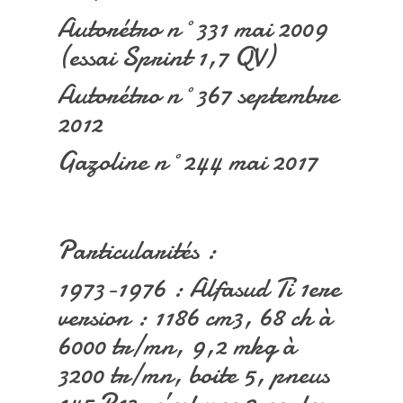
Autorétro n°331 mai 2009
(essai Sprint 1,7 QV)
Autorétro n°367 septembre
2012
Gazoline n°244 mai 2017
Particularités :
1973-1976 : Alfasud Ti 1ere
version : 1186 cm3, 68 ch à
6000 tr/mn, 9,2 mkg à
3200 tr/mn, boite 5, pneus