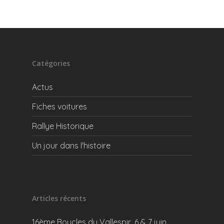
Catégories
Actus
Fiches voitures
Rallye Historique
Un jour dans l'histoire
Articles récents
16ème Boucles du Vallespir, 6 & 7 juin