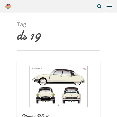
Tag
ds 19
Citroën DS 19