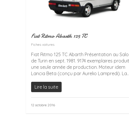
Fiat Ritmo Abarth 125 TC
Fiches voitures
Fiat Ritmo 125 TC Abarth Présentation au Sal
de Turin en sept. 1981. 9174 exemplaires produit
une seule année de production. Moteur idem
Lancia Beta (conçu par Aurelio Lampredi). La..
Lire la suite
12 octobre 2016