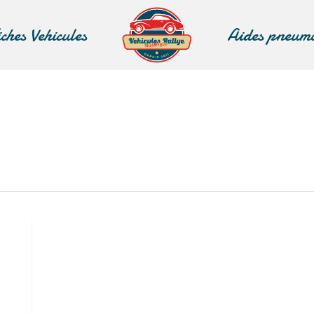
iches Vehicules
Aides pneum