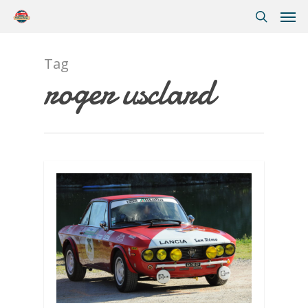
Tag
roger usclard