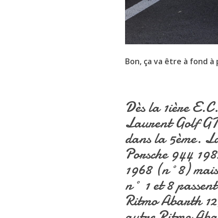
Bon, ça va être à fond à 
Dès la 1ière E.C
Laurent Golf GTI
dans la 5ème. La
Porsche 944 198
1968 (n°8) mais 
n° 1 et 8 passen
Ritmo Abarth 125
autre Ritmo Aba