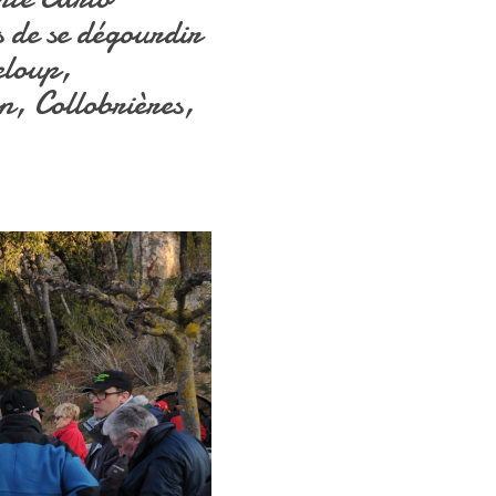
s de se dégourdir
eloup,
, Collobrières,