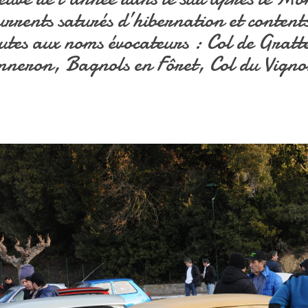
urrents saturés d’hibernation et content
outes aux noms évocateurs : Col de Gratt
neron, Bagnols en Fôret, Col du Vignon