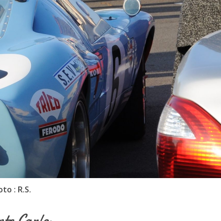
to : R.S.
nte Carlo