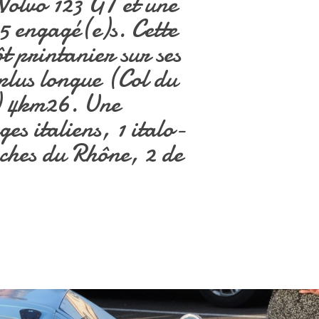
 Volvo 123 GT et une
5 engagé(e)s. Cette
ôt
printanier sur ses
lus longue (Col du
s) 4km26. Une
es italiens, 1 italo-
uches du Rhône, 2 de