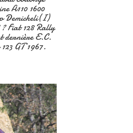
pine A110 1600
o Demicheli(I)
? Fiat 128 Rally
t dernière E.C.
 123 GT 1967.