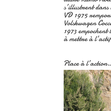
s’illustrent dan
VD 1975 remport
Volskwagen Cocci
1973 empochent 
à mettre à l’ac
Place à l’action