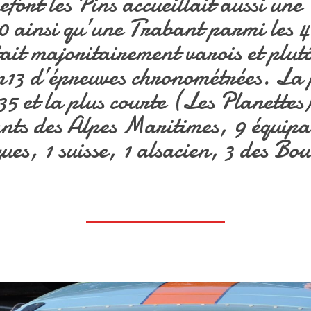
ort les Pins accueillait aussi une
 ainsi qu’une Trabant parmi les 4
ait majoritairement varois et plut
3 d’épreuves chronométrées. La p
35 et la plus courte (Les Planette
nts des Alpes Maritimes, 9 équipag
es, 1 suisse, 1 alsacien, 3 des Bo