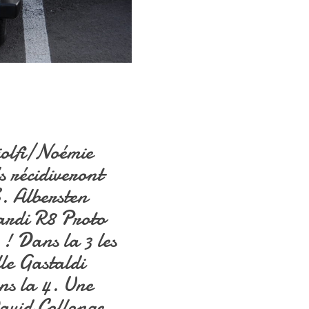
iolfi/Noémie
s récidiveront
S. Albersten
ardi R8 Proto
! Dans la 3 les
le Gastaldi
ns la 4. Une
avid Collonge