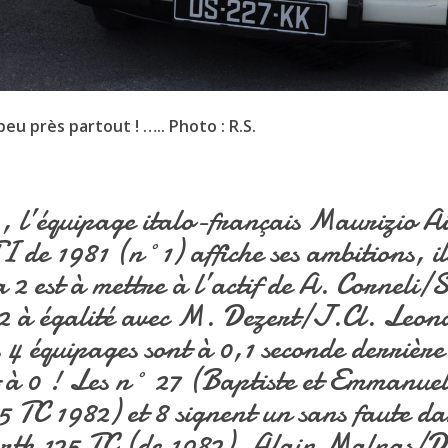
peu près partout ! ….. Photo : R.S.
., l’équipage italo-français Maurizio A
 de 1981 (n°1) affiche ses ambitions, il
 2 est à mettre à l’actif de A. Corneli/
2 à égalité avec M. Dezert/J.Cl. Leon
4 équipages sont à 0,1 seconde derrière 
t à 0 ! Les n° 27 (Baptiste et Emmanuel
 TC 1982) et 8 signent un sans faute da
rth 125 TC (de 1982), Alain Malpas/D