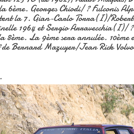
s la 6ème. Georges Chiodi/ ? Fulconis Al
ent la 7. Gian-Carlo Torra(I)/Robert
nelle 1964 et Sergio Arravecchia(I)/ ? 
la 8ème. La 9ème sera annulée. 10ème e
tif de Bernard Mazuyer/Jean Rick Volvo
…