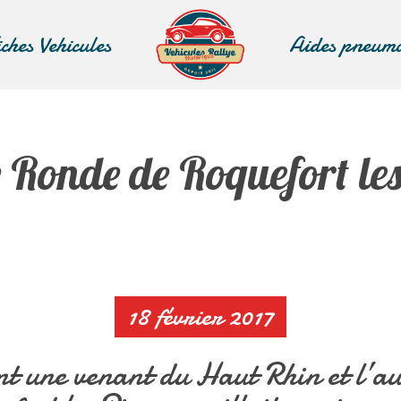
iches Vehicules
Aides pneum
 Ronde de Roquefort les
18 février 2017
 une venant du Haut Rhin et l’aut