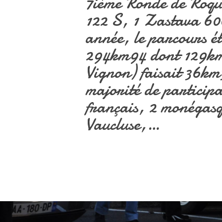
7ième Ronde de Roquef
122 S, 1 Zastava 600
année, le parcours ét
294km94 dont 129km1
Vignon) faisait 36km
majorité de participa
français, 2 monégasqu
Vaucluse,…