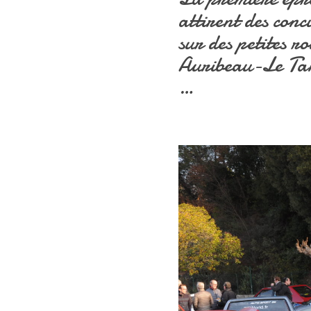
attirent des conc
sur des petites r
Auribeau-Le Tan
…