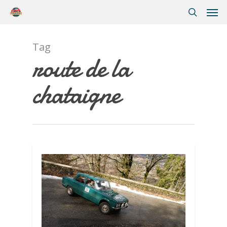
Tag
route de la
chataigne