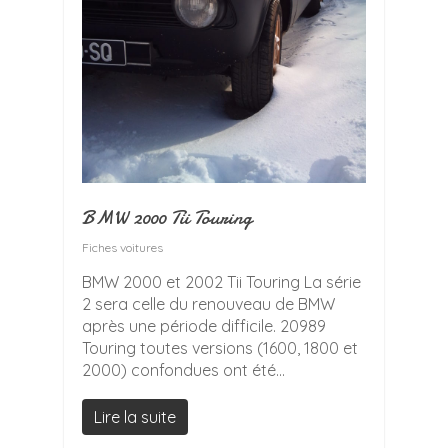
BMW 2000 Tii Touring
Fiches voitures
BMW 2000 et 2002 Tii Touring La série
2 sera celle du renouveau de BMW
après une période difficile. 20989
Touring toutes versions (1600, 1800 et
2000) confondues ont été...
Lire la suite