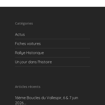
Catégories
Actus
Fiches voitures
Rallye Historique
Un jour dans l'histoire
Articles récents
16ème Boucles du Vallespir, 6 & 7 juin
2026….