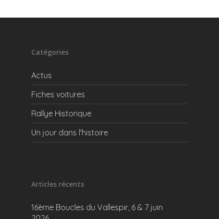
Catégories
Actus
Fiches voitures
Rallye Historique
Un jour dans l'histoire
Articles récents
16ème Boucles du Vallespir, 6 & 7 juin
2026….