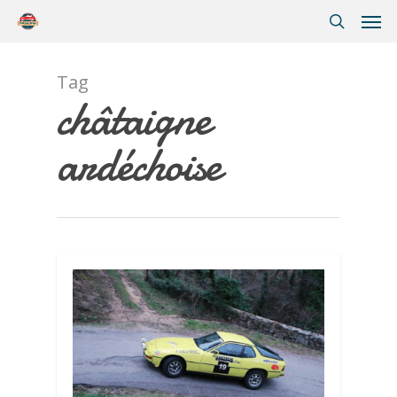
Tag
châtaigne
ardéchoise