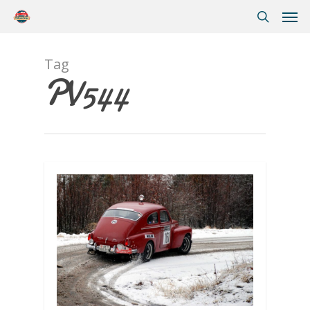
Tag
PV544