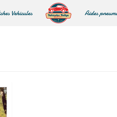
iches Vehicules
Aides pneum