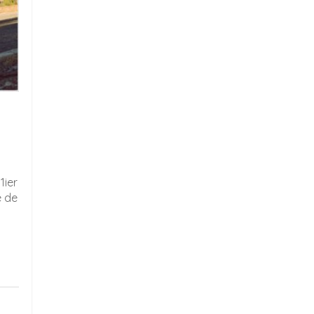
1ier
e de