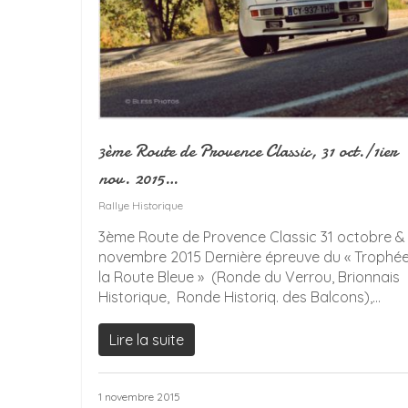
3ème Route de Provence Classic, 31 oct./1ier
nov. 2015…
Rallye Historique
3ème Route de Provence Classic 31 octobre & 
novembre 2015 Dernière épreuve du « Trophé
la Route Bleue » (Ronde du Verrou, Brionnais
Historique, Ronde Historiq. des Balcons),...
Lire la suite
1 novembre 2015