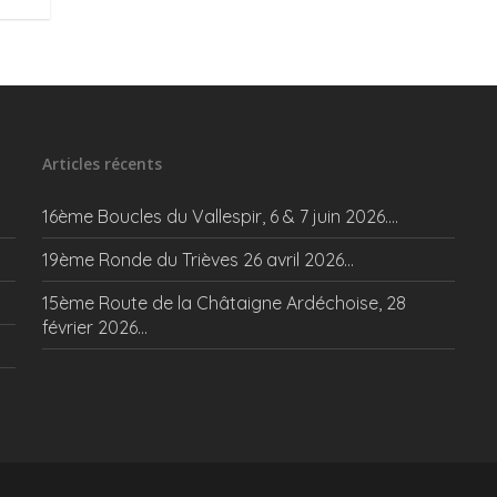
Articles récents
16ème Boucles du Vallespir, 6 & 7 juin 2026….
19ème Ronde du Trièves 26 avril 2026…
15ème Route de la Châtaigne Ardéchoise, 28
février 2026…