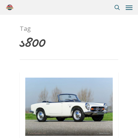
Tag
s800