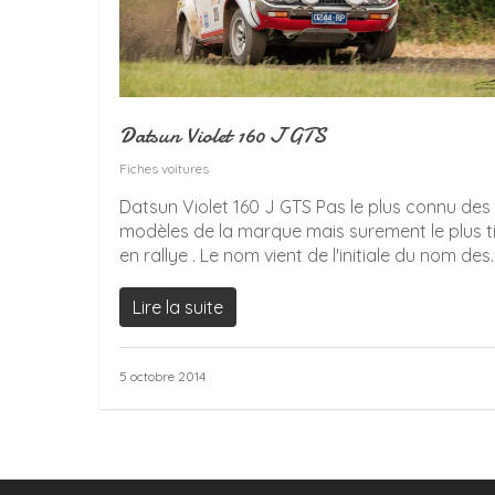
Datsun Violet 160 J GTS
Fiches voitures
Datsun Violet 160 J GTS Pas le plus connu des
modèles de la marque mais surement le plus ti
en rallye . Le nom vient de l'initiale du nom des..
Lire la suite
5 octobre 2014