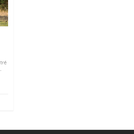
tré
.