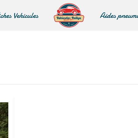
iches Vehicules
Aides pneum