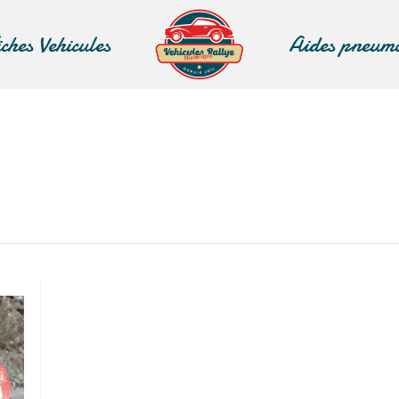
iches Vehicules
Aides pneum