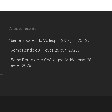
Articles récents
16ème Boucles du Vallespir, 6 & 7 juin 2026….
19ème Ronde du Trièves 26 avril 2026…
15ème Route de la Châtaigne Ardéchoise, 28
février 2026…