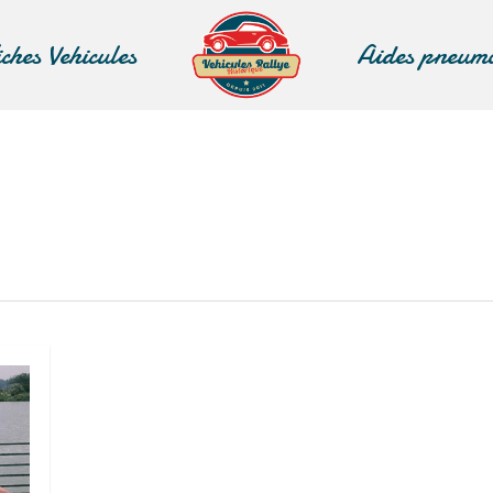
iches Vehicules
Aides pneum