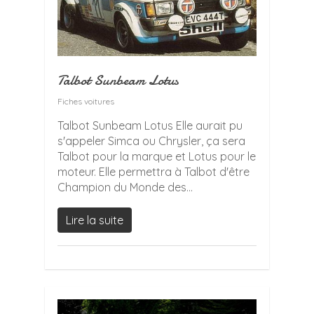
Talbot Sunbeam Lotus
Fiches voitures
Talbot Sunbeam Lotus Elle aurait pu
s'appeler Simca ou Chrysler, ça sera
Talbot pour la marque et Lotus pour le
moteur. Elle permettra à Talbot d'être
Champion du Monde des...
Lire la suite