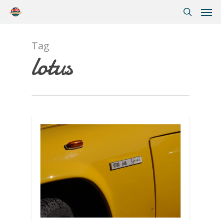
Tag
lotus