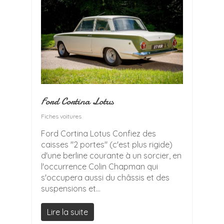
Ford Cortina Lotus
Fiches voitures
Ford Cortina Lotus Confiez des
caisses "2 portes" (c'est plus rigide)
d'une berline courante à un sorcier, en
l'occurrence Colin Chapman qui
s'occupera aussi du châssis et des
suspensions et...
Lire la suite