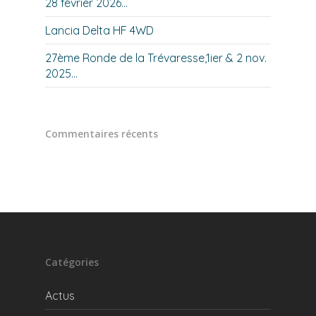
28 février 2026…
Lancia Delta HF 4WD
27ème Ronde de la Trévaresse,1ier & 2 nov.
2025…
Commentaires récents
Catégories
Actus