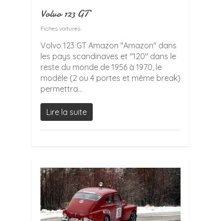
Volvo 123 GT
Fiches voitures
Volvo 123 GT Amazon "Amazon" dans
les pays scandinaves et "120" dans le
reste du monde de 1956 à 1970, le
modèle (2 ou 4 portes et même break)
permettra...
Lire la suite