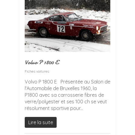
Volvo P 1800 E
Fiches voitures
Volvo P 1800 E Présentée au Salon de
l'Automobile de Bruxelles 1960, la
P1800 avec sa carrosserie fibres de
verre/polyester et ses 100 ch se veut
résolument sportive pour...
Lire la suite